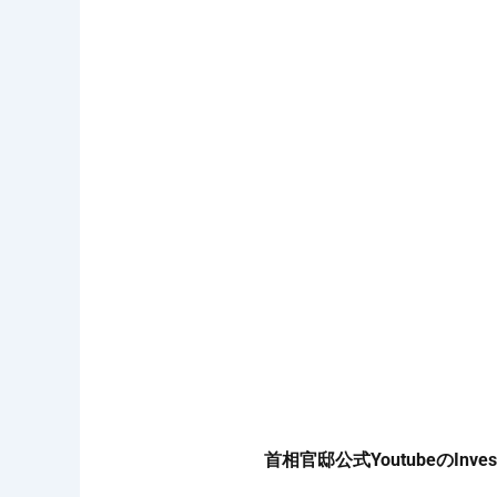
首相官邸公式YoutubeのInvest Jap