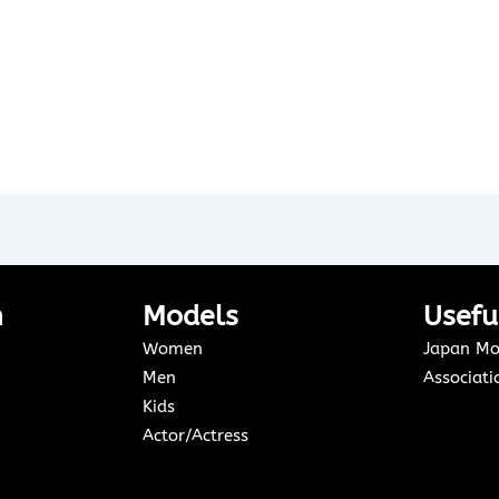
n
Models
Usefu
Women
Japan Mo
Men
Associati
Kids
Actor/Actress