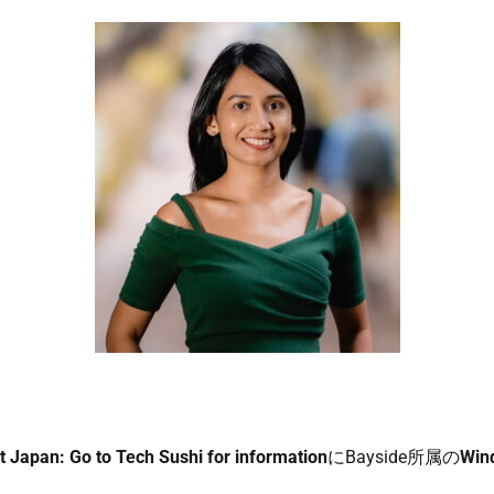
an: Go to Tech Sushi for information
にBayside所属の
Win