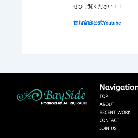
ぜひご覧ください！！
首相官邸公式Youtube
Navigatio
TOP
Produced by JAFRIQ RADIO
ABOUT
RECENT WORK
CONTACT
JOIN US