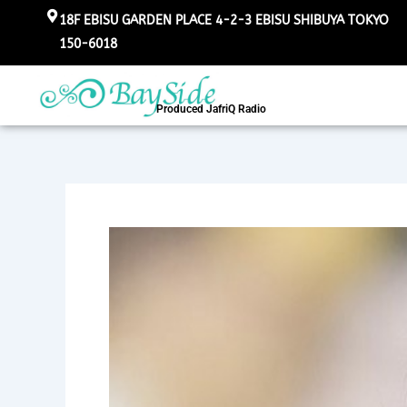
内
18F EBISU GARDEN PLACE 4-2-3 EBISU SHIBUYA TOKYO
容
150-6018
を
ス
キ
Produced JafriQ Radio
ッ
プ