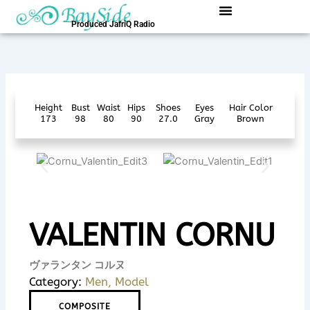
内
容
Produced JafriQ Radio
を
ス
キ
ッ
プ
Height
Bust
Waist
Hips
Shoes
Eyes
Hair Color
173
98
80
90
27.0
Gray
Brown
VALENTIN CORNU
ヴァランタン コルヌ
Category:
Men
,
Model
COMPOSITE