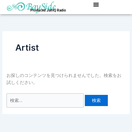
内
検
容
索
Produced JafriQ Radio
を
対
ス
象:
キ
ッ
Artist
プ
お探しのコンテンツを見つけられませんでした。検索をお
試しください。