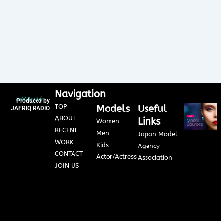
Navigation
Produced by
TOP
Models
Useful
JAFRIQ RADIO
ABOUT
Links
Women
RECENT
Men
Japan Model
WORK
Kids
Agency
CONTACT
Actor/Actress
Association
JOIN US